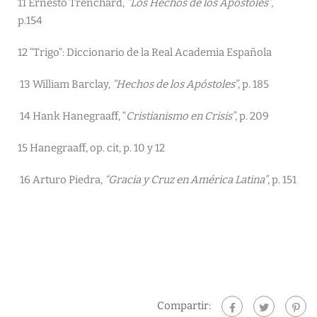
11
Ernesto Trenchard,
“Los Hechos de los Apóstoles”
,
p.154
12 “Trigo”: Diccionario de la Real Academia Española
13
William Barclay,
“Hechos de los Apóstoles”
, p. 185
14
Hank Hanegraaff, “
Cristianismo en Crisis”
, p. 209
15
Hanegraaff, op. cit, p. 10 y 12
16
Arturo Piedra,
“Gracia y Cruz en América Latina”
, p. 151
Compartir: