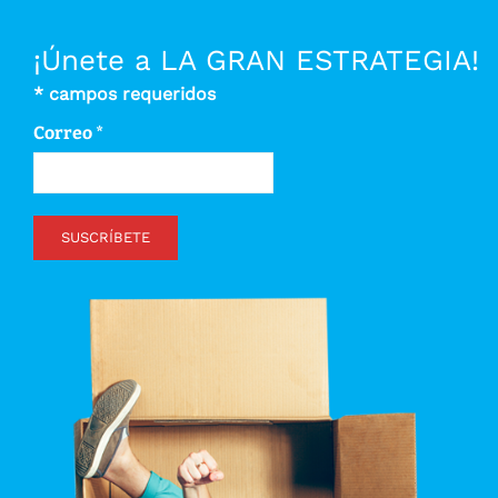
¡Únete a LA GRAN ESTRATEGIA!
*
campos requeridos
Correo
*