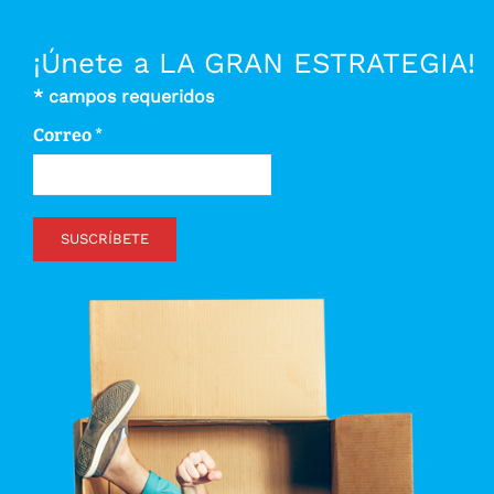
¡Únete a LA GRAN ESTRATEGIA!
*
campos requeridos
Correo
*