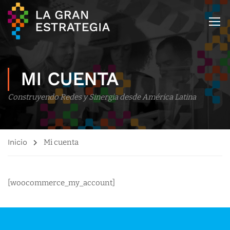
MI CUENTA
Construyendo Redes y Sinergia desde América Latina
Inicio
Mi cuenta
[woocommerce_my_account]