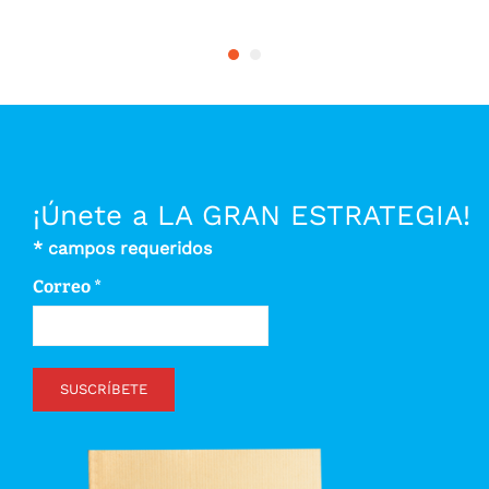
¡Únete a LA GRAN ESTRATEGIA!
*
campos requeridos
Correo
*