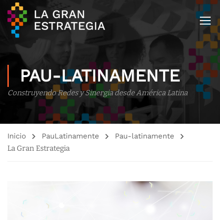
PAU-LATINAMENTE
Construyendo Redes y Sinergia desde América Latina
Inicio
PauLatinamente
Pau-latinamente
La Gran Estrategia