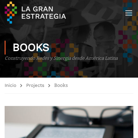
BOOKS
Construyendo Redes y Sinergia desde América Latina
Inicio
Projects
Books